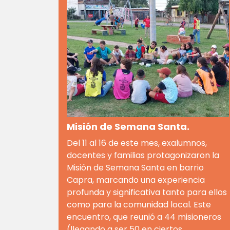
Misión de Semana Santa.
Del 11 al 16 de este mes, exalumnos,
docentes y familias protagonizaron la
Misión de Semana Santa en barrio
Capra, marcando una experiencia
profunda y significativa tanto para ellos
como para la comunidad local. Este
encuentro, que reunió a 44 misioneros
(llegando a ser 50 en ciertos