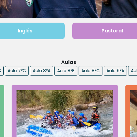
Inglés
Pastoral
Aulas
B
Aula 7ºC
Aula 8ºA
Aula 8ºB
Aula 8ºC
Aula 9ºA
Au