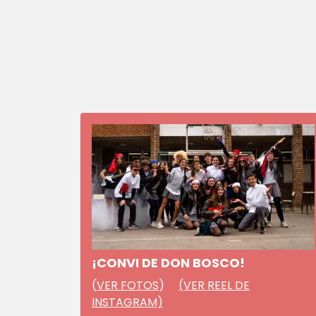
¡CONVI DE DON BOSCO!
(
VER FOTOS
)
(VER REEL DE
INSTAGRAM)