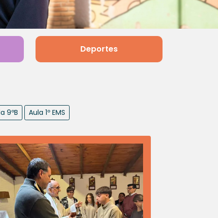
Deportes
la 9ºB
Aula 1º EMS