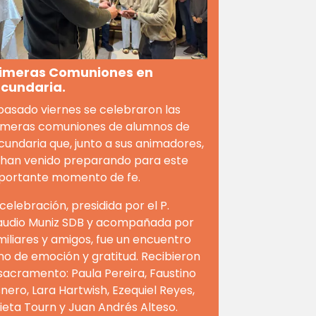
imeras Comuniones en
cundaria.
 pasado viernes se celebraron las
imeras comuniones de alumnos de
cundaria que, junto a sus animadores,
 han venido preparando para este
portante momento de fe.
 celebración, presidida por el P.
audio Muniz SDB y acompañada por
miliares y amigos, fue un encuentro
eno de emoción y gratitud. Recibieron
 sacramento: Paula Pereira, Faustino
snero, Lara Hartwish, Ezequiel Reyes,
lieta Tourn y Juan Andrés Alteso.