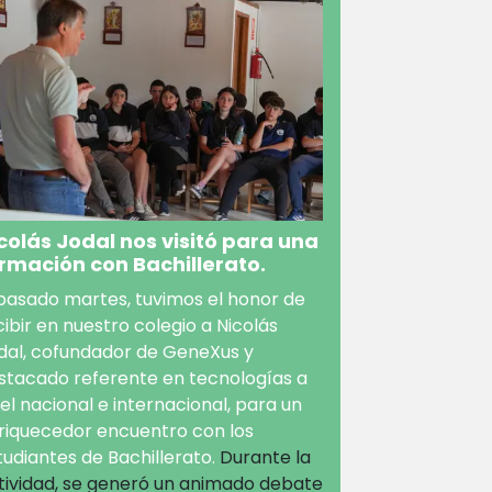
colás Jodal nos visitó para una
rmación con Bachillerato.
 pasado martes, tuvimos el honor de
cibir en nuestro colegio a Nicolás
dal, cofundador de GeneXus y
stacado referente en tecnologías a
vel nacional e internacional, para un
riquecedor encuentro con los
tudiantes de Bachillerato.
Durante la
tividad, se generó un animado debate