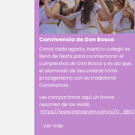
Convivencia de Don Bosco
Como cada agosto, nuestro colegio se
llenó de fiesta para conmemorar el
cumpleaños de Don Bosco y es así que,
el alumnado de Secundaria tomó
protagonismo con su tradicional
Convivencia.
Les compartimos aquí un breve
resumen de los vivido.
https://www.instagram.com/p/C_B6
Ver más