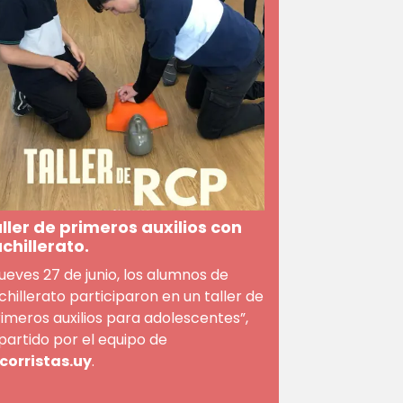
ller de primeros auxilios con
chillerato.
 jueves 27 de junio, los alumnos de
chillerato participaron en un taller de
rimeros auxilios para adolescentes”,
partido por el equipo de
corristas.uy
.