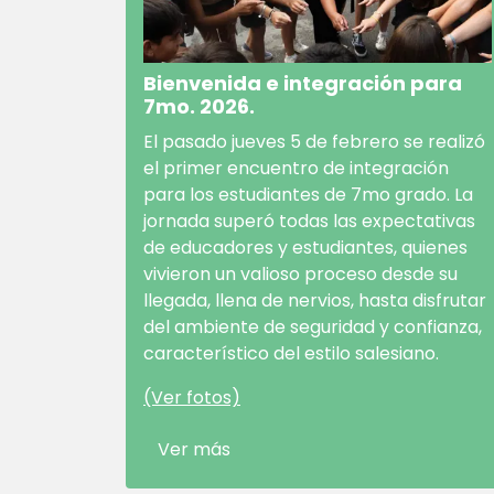
Bienvenida e integración para
7mo. 2026.
El pasado jueves 5 de febrero se realizó
el primer encuentro de integración
para los estudiantes de 7mo grado. La
jornada superó todas las expectativas
de educadores y estudiantes, quienes
vivieron un valioso proceso desde su
llegada, llena de nervios, hasta disfrutar
del ambiente de seguridad y confianza,
característico del estilo salesiano.
(Ver fotos)
Ver más