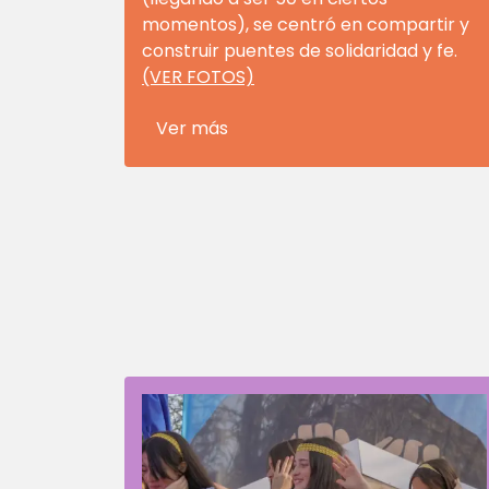
momentos), se centró en compartir y
construir puentes de solidaridad y fe.
(VER FOTOS)
Ver más