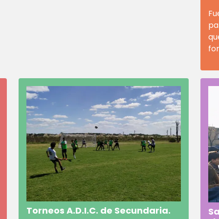
Fu
pa
qu
for
Torneos A.D.I.C. de Secundaria.
Sa