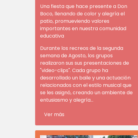
Una fiesta que hace presente a Don
Boco, llenando de color y alegría el
patio, promueviendo valores
importantes en nuestra comunidad
educativa
Durante los recreos de la segunda
semana de Agosto, los grupos
realizaron sus sus presentaciones de
"video-clips". Cada grupo ha
desarrollado un baile y una actuación
relacionados con el estilo musical que
se les asignó, creando un ambiente de
entusiasmo y alegría...
Ver más