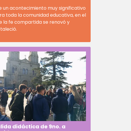
e un acontecimiento muy significativo
ra toda la comunidad educativa, en el
e la fe compartida se renovó y
taleció.
lida didáctica de 9no. a