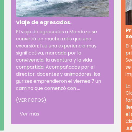
Viaje de egresados.
Pr
El viaje de egresados a Mendoza se
Se
convirtió en mucho más que una
excursión: fue una experiencia muy
El
significativa, marcada por la
pr
convivencia, la aventura y la vida
Se
compartida. Acompañados por el
se
director, docentes y animadores, los
im
gurises emprendieron el viernes 7 un
La
camino que comenzó con ...
Cl
(VER FOTOS)
fa
ll
Ver más
el
Ci
Ju