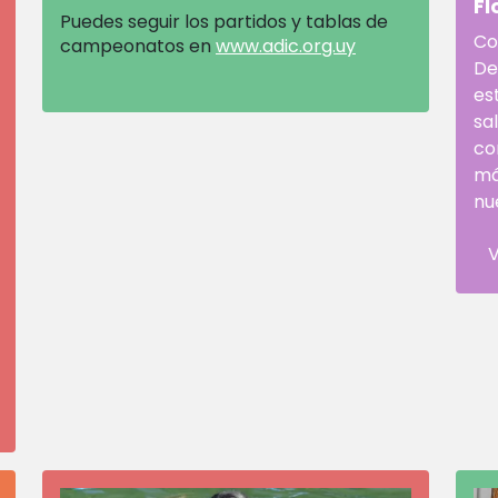
Fl
Puedes seguir los partidos y tablas de
Co
campeonatos en
www.adic.org.uy
De
es
sa
co
má
nu