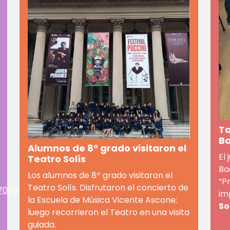
Ta
Ba
Alumnos de 8º grado visitaron el
El
Teatro Solís
Ba
Los alumnos de 8º grado visitaron el
“P
Teatro Solís. Disfrutaron el concierto de
O70JgW7/
im
la Escuela de Música Vicente Ascone;
So
luego recorrieron el Teatro en una visita
guiada.