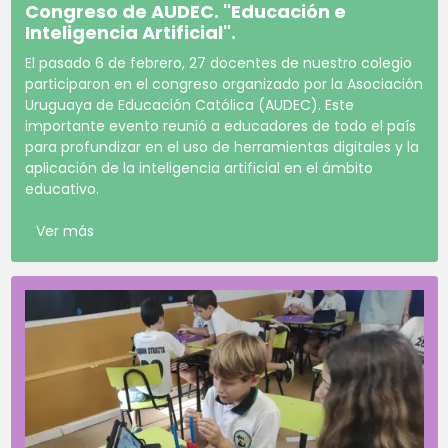
Congreso de AUDEC. "Educación e
Inteligencia Artificial".
El pasado 6 de febrero, 27 docentes de nuestro colegio
participaron en el congreso organizado por la Asociación
Uruguaya de Educación Católica (AUDEC). Este
importante evento reunió a educadores de todo el país
para profundizar en el uso de herramientas digitales y la
aplicación de la inteligencia artificial en el ámbito
educativo.
Ver más