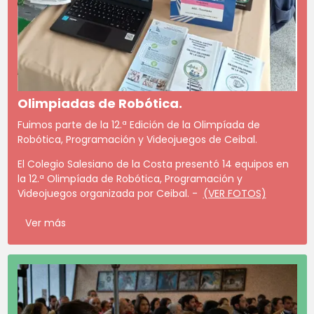
Olimpiadas de Robótica.
Fuimos parte de la 12.ª Edición de la Olimpíada de
Robótica, Programación y Videojuegos de Ceibal.
El Colegio Salesiano de la Costa presentó 14 equipos en
la 12.ª Olimpíada de Robótica, Programación y
Videojuegos organizada por Ceibal. -
(VER FOTOS)
Ver más