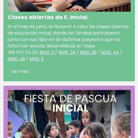
Clases abiertas de E. Inicial.
En el mes de junio, se llevaron a cabo las clases abiertas
de educación inicial, donde las familias participaron
junto con sus hijos en de distintos proyectos que los
niños han estado desarrollando en clase..
VER FOTOS DE:
NIVEL 2
/
NIVEL 3A
/
NIVEL 3B
/
NIVEL 4A
/
NIVEL 4B
/
NIVEL 5
Ver más