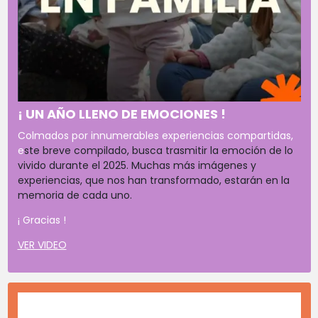
¡ UN AÑO LLENO DE EMOCIONES !
Colmados por innumerables experiencias compartidas,
e
ste breve compilado, busca trasmitir la emoción de lo
vivido durante el 2025. Muchas más imágenes y
experiencias, que nos han transformado, estarán en la
memoria de cada uno.
¡ Gracias !
VER VIDEO