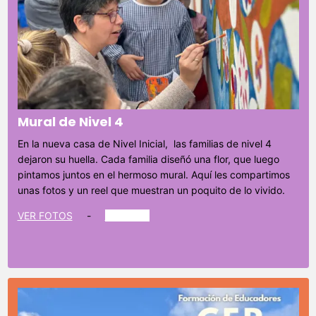
Mural de Nivel 4
En la nueva casa de Nivel Inicial, las familias de nivel 4
dejaron su huella. Cada familia diseñó una flor, que luego
pintamos juntos en el hermoso mural. Aquí les compartimos
unas fotos y un reel que muestran un poquito de lo vivido.
VER FOTOS
-
VER REEL