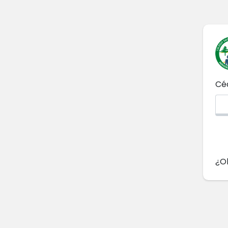
Céd
¿Ol